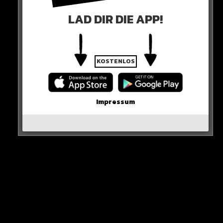
LAD DIR DIE APP!
KOSTENLOS
Impressum
Wie es jetzt weitergeht mit seiner Karriere: Offen…
HIER DIE QUELLE
Mason Greenwood CLEARED of all
charges
https://t.co/S8M7Hdnyae