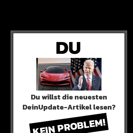
Erling Haaland!
Kylian Mbappe!
Hier seht ihr es
Du willst die neuesten
DeinUpdate-Artikel lesen?
KEIN PROBLEM!