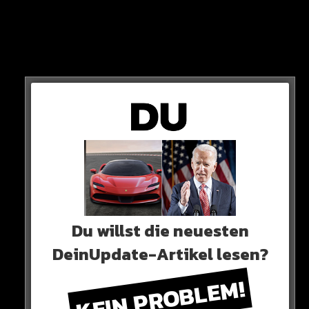
ANDY COLE
Nun dürfte Haaland nur noch eine einzige Sache
interessieren: Andy Cole schaffte es in der Saison 1993 /
1994 insgesamt 35 Tore zu schießen.
Du willst die neuesten
DeinUpdate-Artikel lesen?
KEIN PROBLEM!
Da es jedoch damals noch 42 Spiele in einer Saison gab,