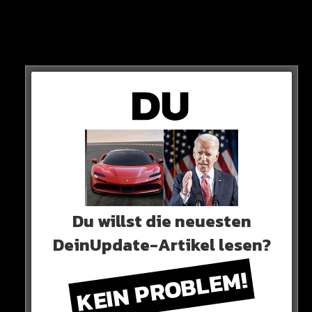
95:94 für Fury.
Tyson Fury gewinnt damit via geteilter Entscheidung
und rettet seine Boxer-Ehre!
HAUCHDÜNN!
HIER SEHT IHR ES
Du willst die neuesten
DeinUpdate-Artikel lesen?
KEIN PROBLEM!