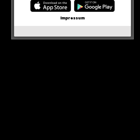
Alle Rap-Songs die heute
erschienen sind!
Impressum
WICHTIGE NACHRICHT!
Neueste Beiträge
Alle Rap-Songs die heute
erschienen sind!
WICHTIGE NACHRICHT!
Neue iPhone-Funktion rettet DEIN Geld!