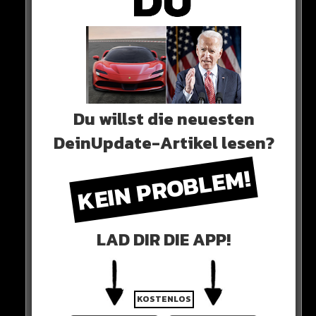
Du willst die neuesten
DeinUpdate-Artikel lesen?
Der VFB Stuttgart hingegen rettet sich und spielt auch
2023 / 2024 in der Bundesliga.
KEIN PROBLEM!
0 COMMENTS
LAD DIR DIE APP!
Neues Artikel
KOSTENLOS