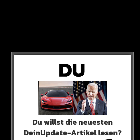
PLÄNE
Doch wo geht es hin für den 35-Jährigen?
Das ist – Stand jetzt – immer noch völlig offen.
BARCA?
Du willst die neuesten
INTER MIAMI?
DeinUpdate-Artikel lesen?