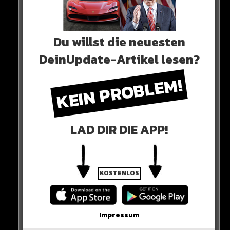
— tagesschau Eil (@tagesschau_eil)
January 5,
2023
Du willst die neuesten
0 COMMENTS
DeinUpdate-Artikel lesen?
KEIN PROBLEM!
Neues Artikel
LAD DIR DIE APP!
Alle Rap-Songs die heute
erschienen sind!
KOSTENLOS
WICHTIGE NACHRICHT!
Impressum