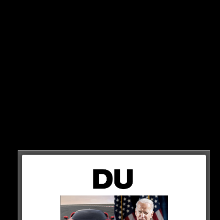
Von Freitag 12 Uhr bis Samstag 24 Uhr soll es keinerlei
kriegerische Handlungen in der Ukraine geben!
So das Statement des Kremls.
GRUND
Das orthodoxe Weihnachtsfest in Russland ist der
Grund für die Waffenruhe. Es wird am 6. und 7. Januar
gefeiert.
HIER DIE QUELLE
Putin ordnet Feuerpause über orthodoxe
Weihnachten an
https://t.co/XDVA3oGxY2