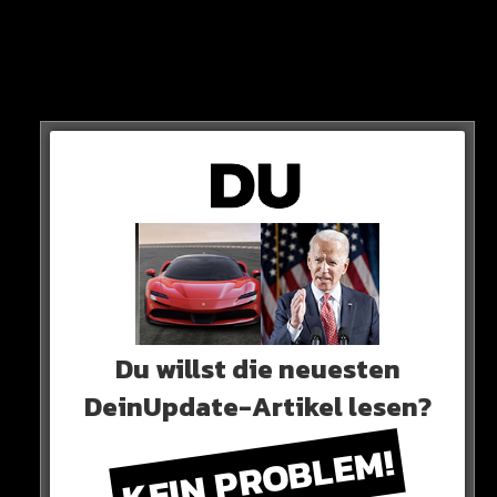
Ein Arzt aus den Arabischen Emiraten soll extra nach
Tschetschenien gereist sein, um Kadyrow zu retten.
Du willst die neuesten
DeinUpdate-Artikel lesen?
KEIN PROBLEM!
VERGIFTUNG?