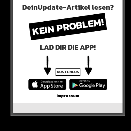
DeinUpdate-Artikel lesen?
KEIN PROBLEM!
LAD DIR DIE APP!
KOSTENLOS
Impressum
0 COMMENTS