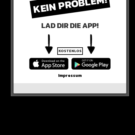
KEIN PROBLEM!
flüchtende Verkleidete. Es soll mittlerweile gelungen
sein, einen Großteil der Halloween-Randalierer zu
stellen.
LAD DIR DIE APP!
„Das ist hier Ausnahmezustand“
So ein Polizist über die Lage!
KOSTENLOS
Impressum