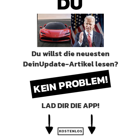
Du willst die neuesten
DeinUpdate-Artikel lesen?
KEIN PROBLEM!
 1990, damals noch mit Diego Maradona!
LAD DIR DIE APP!
KOSTENLOS