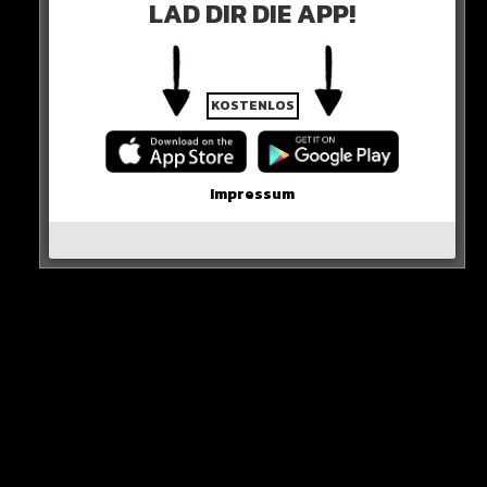
LAD DIR DIE APP!
KOSTENLOS
Impressum
TITELVERTEIDIGER
Messi hat 2022 gewonnen – wird er auch dieses Jahr
den Titel verteidigen können?
ABSTIMMEN
Wenn Ihr Eure Stimme abgeben wollt, könnt Ihr das
HIER
tun!