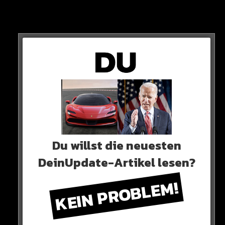
Erling Haaland
Rodri
Khvicha Kvaratskhelia
Kylian Mbappe
Lionel Messi
Victor Osimhen
Du willst die neuesten
Declan Rice
DeinUpdate-Artikel lesen?
Bernardo Silva
KEIN PROBLEM!