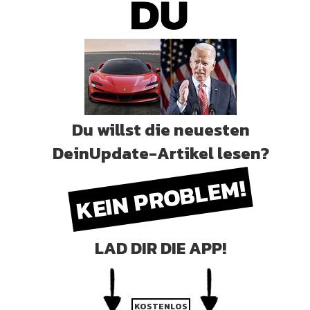
Du willst die neuesten
DeinUpdate-Artikel lesen?
KEIN PROBLEM!
LAD DIR DIE APP!
KOSTENLOS