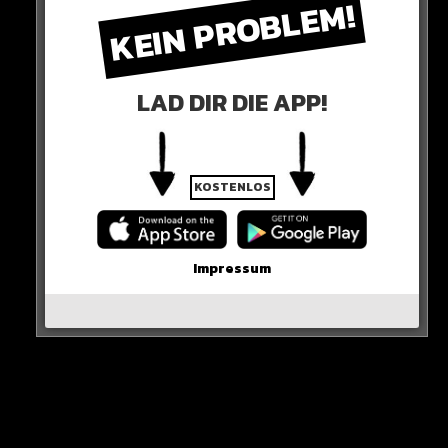
KEIN PROBLEM!
DER WESTEN
Der Westen versucht laut Aussage des 68-Jährigen seit
Jahren, „Belarus zu zerreißen“.
LAD DIR DIE APP!
Die Atomwaffen-Verlegung sieht er deshlab als
wichtiges Zeichen.
KOSTENLOS
Impressum