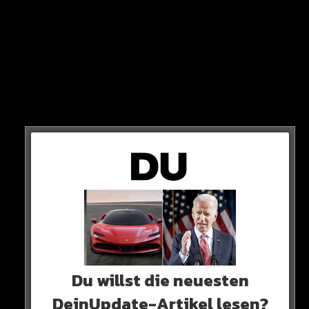
HEUTE?
Heute Abend um 20 Uhr ist es soweit und Real Madrid
und der FC Barcelona treffen im Supercopa-Finale auf
einander.
Wir wollen nun von Euch wissen, wer am Ende die erste
Trophäe der Saison in der Hand halten darf…
0 COMMENTS
Du willst die neuesten
Neues Artikel
DeinUpdate-Artikel lesen?