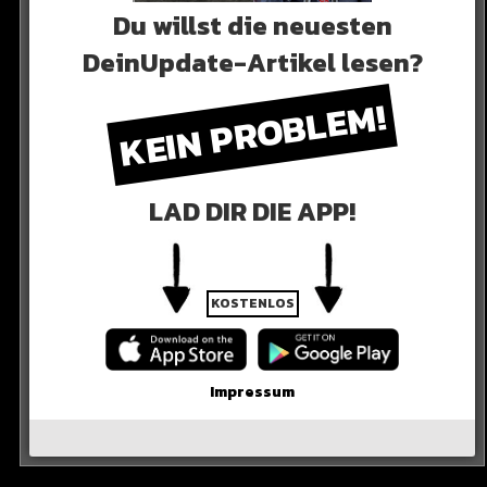
Du willst die neuesten
DeinUpdate-Artikel lesen?
KEIN PROBLEM!
ung zu!
LAD DIR DIE APP!
TATEMENT
erkannten Hilfsorganisationen in Gaza unterstützen“
KOSTENLOS
Impressum