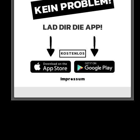
KEIN PROBLEM!
Mit Beinschuss-Versuchen, es sollen außerdem
Beleidigungen hin und her geflogen sein“
LAD DIR DIE APP!
So der Reporter über den Hintergrund.
Ryerson ist deswegen auch lange nach dem Schlusspfiff
noch stinksauer!
KOSTENLOS
0 COMMENTS
Impressum
Neues Artikel
Alle Rap-Songs die heute
erschienen sind!