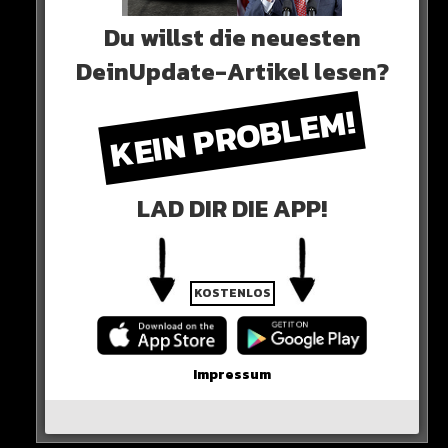
Du willst die neuesten
DeinUpdate-Artikel lesen?
KEIN PROBLEM!
LAD DIR DIE APP!
KOSTENLOS
Impressum