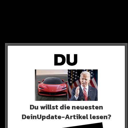
uf Platz 1 der deutschen Single-Charts ein.
Du willst die neuesten
DeinUpdate-Artikel lesen?