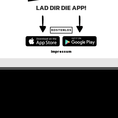
LAD DIR DIE APP!
KOSTENLOS
Impressum