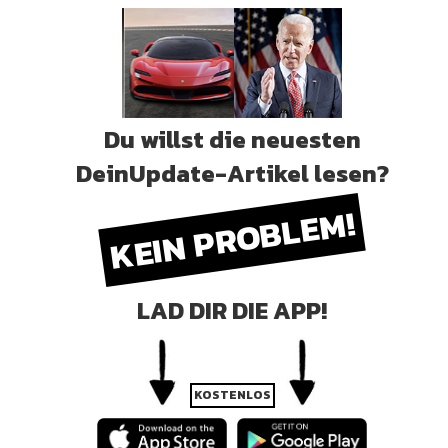
tish Antarctic Survey bekannt.
…
Du willst die neuesten
DeinUpdate-Artikel lesen?
KEIN PROBLEM!
LAD DIR DIE APP!
KOSTENLOS