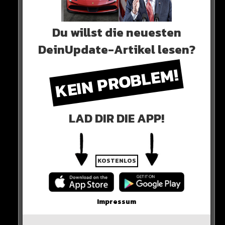
2023
Du willst die neuesten
0 COMMENTS
DeinUpdate-Artikel lesen?
KEIN PROBLEM!
Neues Artikel
LAD DIR DIE APP!
Alle Rap-Songs die heute
erschienen sind!
KOSTENLOS
WICHTIGE NACHRICHT!
Impressum
Neueste Beiträge