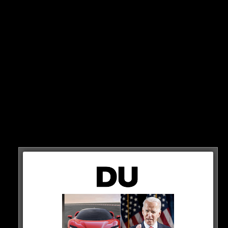
München!
Der deutsche Rekordmeister hat sich heute endlich auf
der Torhüter-Position verstärkt. Yann Sommer kommt
aus Gladbach und soll einen Vertrag bis 2025
unterschreiben. Der Schweizer ist bereits in München,
um dort den Medizincheck zu absolvieren!
HIER SEHT IHR ES
Da ist er: Yann
#Sommer
absolviert soeben den
ersten Teil des Medizin-Checks.
#FCBayern
pic.twitter.com/n21RPrtdMd
— Manuel Bonke (@mano_bonke)
January 18,