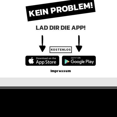
KEIN PROBLEM!
LAD DIR DIE APP!
KOSTENLOS
Impressum