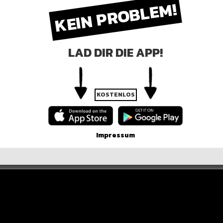
KEIN PROBLEM!
LAD DIR DIE APP!
KOSTENLOS
Impressum