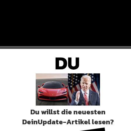
Du willst die neuesten
DeinUpdate-Artikel lesen?