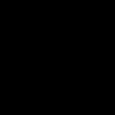
US STARS