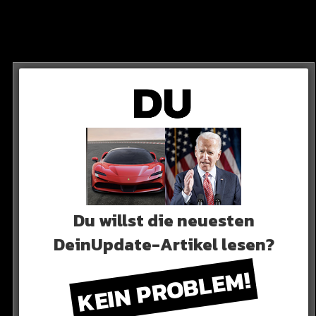
g VS AchtVier!
Du willst die neuesten
DeinUpdate-Artikel lesen?
unerwartet! Farid Bang hat sich für seinen neuesten
KEIN PROBLEM!
pannendes Duell absolviert…
R ANSCHAUEN