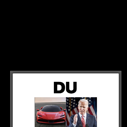
Barca und Atletico!
1:0 gewinnt Barca das Spitzenspiel in Spanien gegen
Atletico. Doch am Ende verlieren beide Teams einen
Spieler: Fast-Schlägerei zwischen Ferran Torres und
Savic! Rot für beide…
HIER SEHT IHR ES
Ferran Torres and Stefan Savić
(via
@LaLigaTV
)
pic.twitter.com/qhGTe1crap
— B/R Football (@brfootball)
January 8, 2023
0 COMMENTS