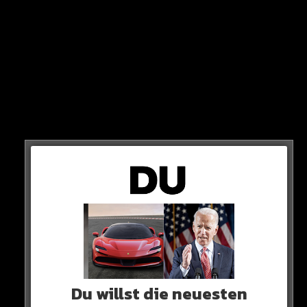
Nachdem RB Leipzig am Dienstag das Ticket für das
DFB-Pokal-Finale gezogen hat, folgt nun die Eintracht
aus Frankfurt…
3:2
Mit 3:2 gewinnt die SGE am Mittwoch gegen Stuttgart
und sichert sich das Endspiel-Ticket!
GLÜCKWUNSCH!
0 COMMENTS
Du willst die neuesten