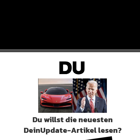
Du willst die neuesten
DeinUpdate-Artikel lesen?