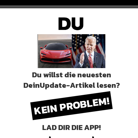
RÄNENGAS
Du willst die neuesten
tag aus Angst vor Ausschreitungen verboten
DeinUpdate-Artikel lesen?
KEIN PROBLEM!
LAD DIR DIE APP!