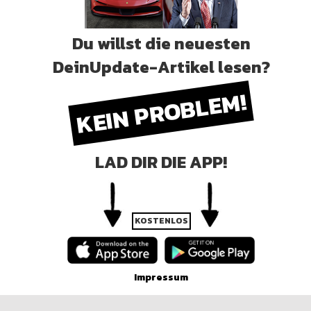
Du willst die neuesten
DeinUpdate-Artikel lesen?
KEIN PROBLEM!
LAD DIR DIE APP!
KOSTENLOS
Impressum