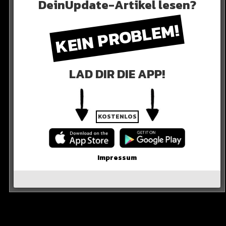
DeinUpdate-Artikel lesen?
KEIN PROBLEM!
LAD DIR DIE APP!
KOSTENLOS
 Frauen mit schönen Füßen schon gerne angeschaut, aber
Impressum
eim Sex auch etwas aktiv mit ihnen wurde“