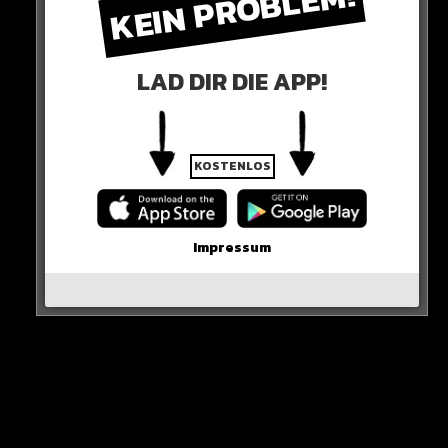
KEIN PROBLEM!
KLINIK
LAD DIR DIE APP!
Im Krankenhaus versuchen Ärzte ihn zu retten, doch
vergeblich. Die Maschinen, die Paul am Leben halten,
werden am Mittwoch abgestellt.
KOSTENLOS
Der 15-Jährige stirbt.
Impressum
Ruhe in Frieden…
HIER SEHT IHR ES