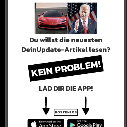
ECANO SAGT
s verteidigen musste, ist Ousmane Dembele.
Du willst die neuesten
DeinUpdate-Artikel lesen?
KEIN PROBLEM!
LAD DIR DIE APP!
KOSTENLOS