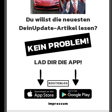
Du willst die neuesten
DeinUpdate-Artikel lesen?
KEIN PROBLEM!
LAD DIR DIE APP!
einen Aufruf.
SPENDEN
KOSTENLOS
 verf*** Bastarde“
Impressum