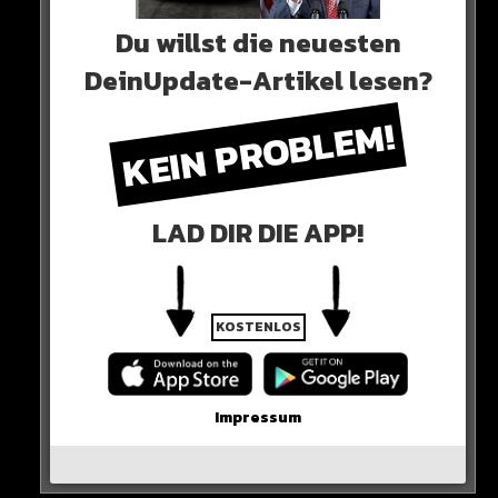
Laufen…
Du willst die neuesten
DeinUpdate-Artikel lesen?
HIER DIE QUELLE
KEIN PROBLEM!
LAD DIR DIE APP!
KOSTENLOS
Impressum