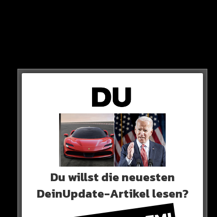
„Er hat versucht, Sex mit mir zu haben, aber ich wollte nicht.
Er hat mich gegen die Wand gedrückt und ich habe mir den
Kopf angeschlagen“
So die Brasilianerin im Interview.
Ähnliche Vorwürfe haben bereits Rayssa de Freitas und
Gabriela Cavallin erhoben.
Du willst die neuesten
DeinUpdate-Artikel lesen?