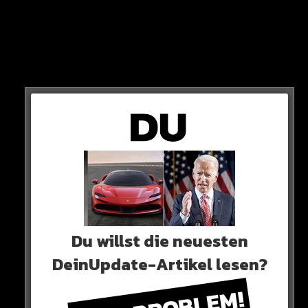
STATEMENT
Zwar schließt er ein Comeback nicht aus, trotzdem sagt
der 31-Jährige:
Du willst die neuesten
„Irgendwann wieder zusammenzukommen, ist im Moment
DeinUpdate-Artikel lesen?
schwer vorstellbar“
HIER DIE QUELLE