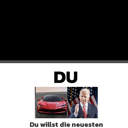
on 120 Mio. Aufrufe.
Du willst die neuesten