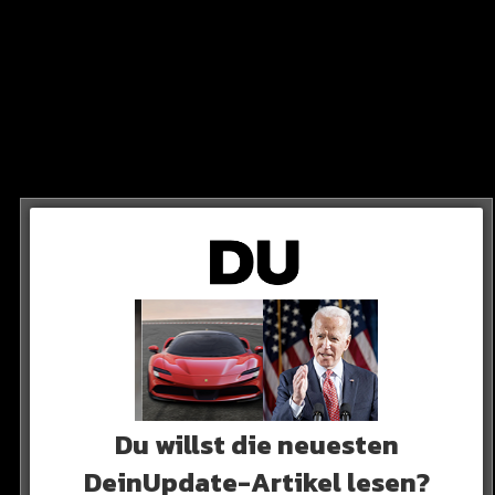
sie sagt
t entscheidet. Er wird immer das tun, was für seine
nCity am besten ist“
Du willst die neuesten
DeinUpdate-Artikel lesen?