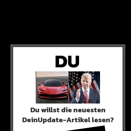
Rodrygo:
„Ihr seid Feiglinge“
Messi:
„Wir sind Weltmeister, warum nennst du uns
Feiglinge? Halt die Fresse“
Du willst die neuesten
DeinUpdate-Artikel lesen?
So das Gespräch der beiden Stars auf dem Platz.