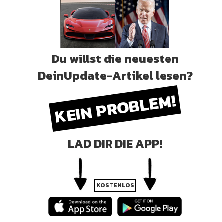
…
Du willst die neuesten
DeinUpdate-Artikel lesen?
KEIN PROBLEM!
LAD DIR DIE APP!
its intensiv nach einem Nachfolger und haben nun
KOSTENLOS