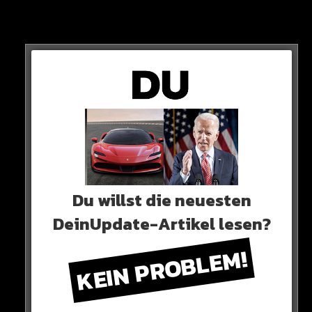
Der Verteidiger wechselt zunächst per Leihe, Barca soll
aber eine Kaufoption über 25 Millionen Euro
verhandelt haben.
Zur Erinnerung: Zu seiner Bayern-Zeit verlangte
Manchester noch 70 Millionen für den 29-Jährigen!
Du willst die neuesten
DeinUpdate-Artikel lesen?
KEIN PROBLEM!