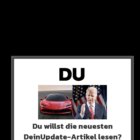
Und HIER die Yeezy-Slide:
…
Du willst die neuesten
DeinUpdate-Artikel lesen?
Was meinst du: Hat sich Nike etwa ein bisschen ZU sehr