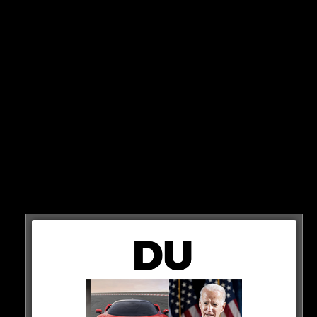
STATEMENT
„Er wird es nicht wagen, etwas zu tun, was Cristiano
Ronaldo verärgern könnte. Im Gegenteil, er wird ihm sogar
das Frühstück servieren, wenn es nötig ist“
So Juninho, der Sportdirektor bei Olympique Lyon ist
und dort von 2019 bis 2021 mit Rudi Garcia
zusammenarbeitete.
FREUNDE
„Er wird versuchen, sein Freund zu werden, ihm nahe zu
sein. Er wird alles tun, um dies zu erreichen.