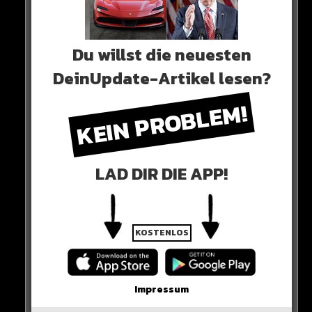
Es wäre ein Traum für ihn, Ronaldos Freund zu sein“
Du willst die neuesten
0 COMMENTS
DeinUpdate-Artikel lesen?
KEIN PROBLEM!
Neues Artikel
LAD DIR DIE APP!
Alle Rap-Songs die heute
erschienen sind!
KOSTENLOS
WICHTIGE NACHRICHT!
Impressum