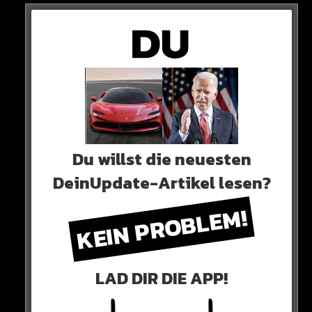
HIER DER POST
Du willst die neuesten
DeinUpdate-Artikel lesen?
KEIN PROBLEM!
LAD DIR DIE APP!