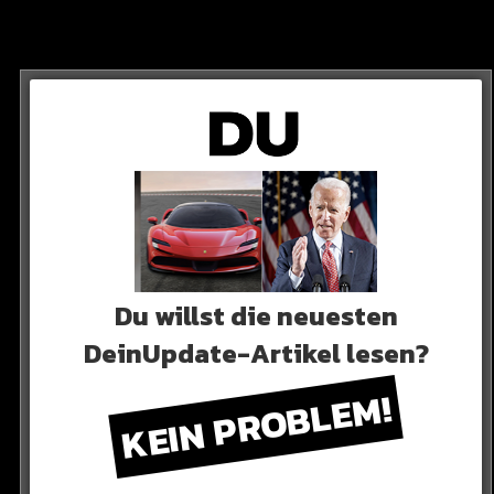
 ein fettes Anwesen für stolze 60 Millionen Dollar
Du willst die neuesten
DeinUpdate-Artikel lesen?
KEIN PROBLEM!