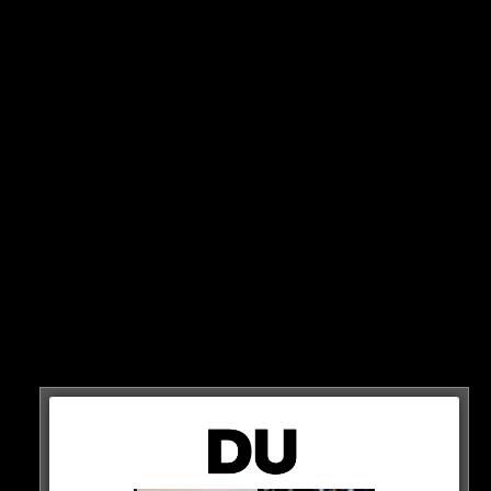
haben!
Am Sonntag kommt es zum Holland-Spitzenspiel
zwischen Feyenoord und Ajax Amsterdam. Die Fans
lassen es ordentlich Krachen und heizten das Stadion
mit der wohl krassesten Pyro-Show des Jahres ein!
HIER SEHT IHR ES (AB 0:50)