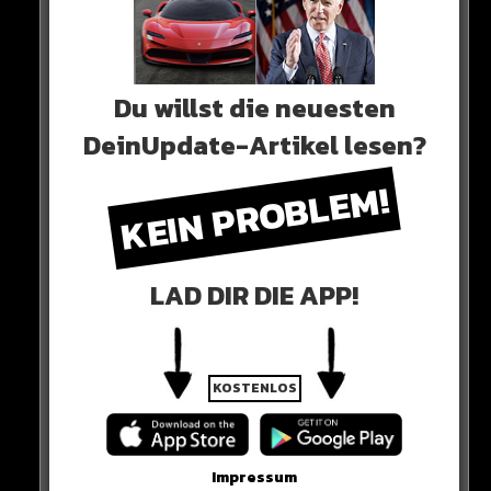
Du willst die neuesten
DeinUpdate-Artikel lesen?
0 COMMENTS
KEIN PROBLEM!
Neues Artikel
LAD DIR DIE APP!
Alle Rap-Songs die heute
erschienen sind!
KOSTENLOS
Impressum
WICHTIGE NACHRICHT!