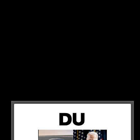
auf die Bühne!
Nachdem Bushido & Shindy vor rund 10 (!) Jahren ihren
Hit „Stress ohne Grund“ ins Mic gerrapt haben, holte
der ehemalige EGJ-Star am Samstag Abend in Köln
seinen Ex-Mentor auf die Bühne…
COMEBACK!
HIER DAS VIDEO