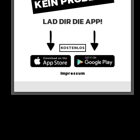
TikTok star Bryce Hall punches Las Vegas
LAD DIR DIE APP!
security guard on video
pic.twitter.com/Bf8WpeEQy2
— Wicked Viral (@WickedViralTV)
January 9, 2023
KOSTENLOS
0 COMMENTS
Impressum
Neues Artikel
Alle Rap-Songs die heute
erschienen sind!